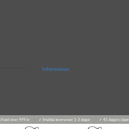
a preferenser
Information
i frakt över 999 kr
✓ Snabba leveranser 1-3 dagar
✓ 45 dagars öppe