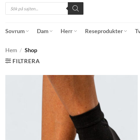
Products
content
search
Sovrum
Dam
Herr
Reseprodukter
T
Hem
/
Shop
FILTRERA