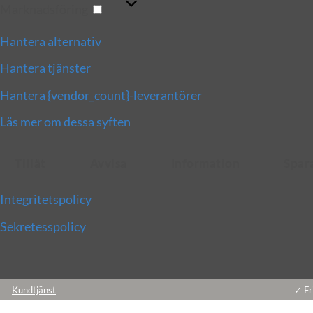
Marknadsföring
Hantera alternativ
Hantera tjänster
Hantera {vendor_count}-leverantörer
Läs mer om dessa syften
Tillåt
Avvisa
Information
Spar
Integritetspolicy
Sekretesspolicy
Skip
Kundtjänst
✓ Fr
to