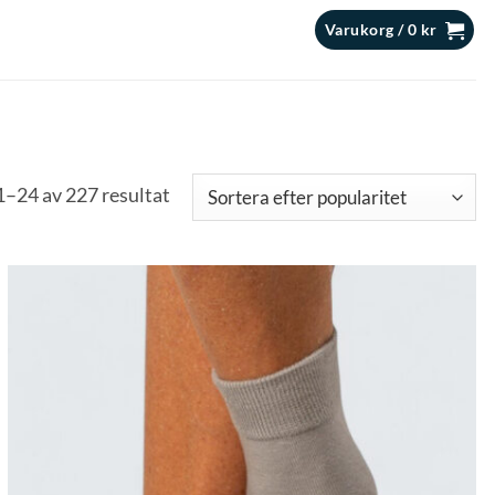
Varukorg /
0
kr
Sortera
1–24 av 227 resultat
efter
popularitet