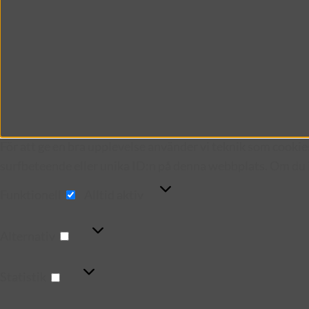
För att ge en bra upplevelse använder vi teknik som cookie
surfbeteende eller unika ID:n på denna webbplats. Om du i
Funktionell
Funktionell
Alltid aktiv
Alternativ
Alternativ
Statistik
Statistik
Marknadsföring