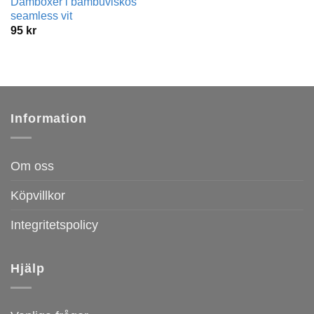
Damboxer i bambuviskos
seamless vit
95
kr
Information
Om oss
Köpvillkor
Integritetspolicy
Hjälp