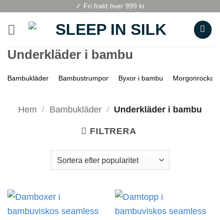
Skip
✓ Fri frakt över 999 kr
to
content
Underkläder i bambu
Bambukläder
Bambustrumpor
Byxor i bambu
Morgonrockar 
Hem
/
Bambukläder
/
Underkläder i bambu
FILTRERA