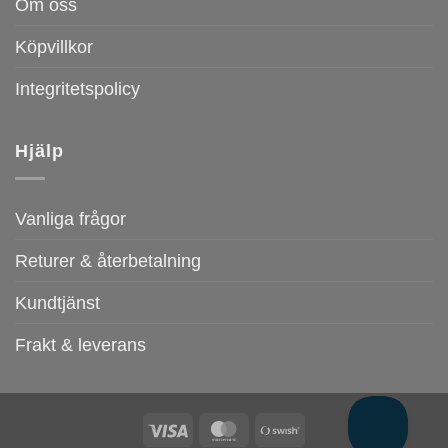
Om oss
Köpvillkor
Integritetspolicy
Hjälp
Vanliga frågor
Returer & återbetalning
Kundtjänst
Frakt & leverans
Visa
MasterCard
Swish