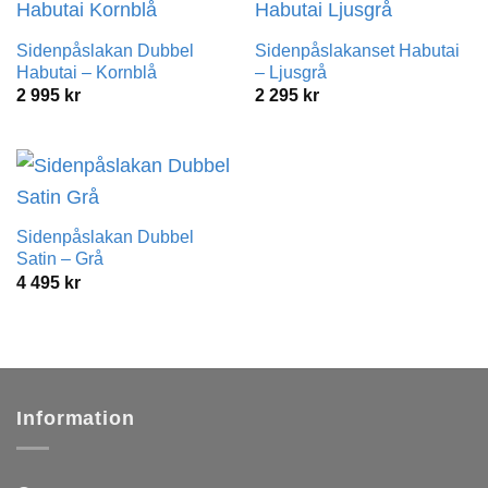
Sidenpåslakan Dubbel
Sidenpåslakanset Habutai
Habutai – Kornblå
– Ljusgrå
2 995
kr
2 295
kr
Sidenpåslakan Dubbel
Satin – Grå
4 495
kr
Information