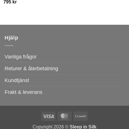
795
kr
Hjälp
Vanliga frågor
Returer & återbetalning
Kundtjänst
Frakt & leverans
Visa
MasterCard
Swish
(SE)
Copyright 2026 ©
Sleep in Silk