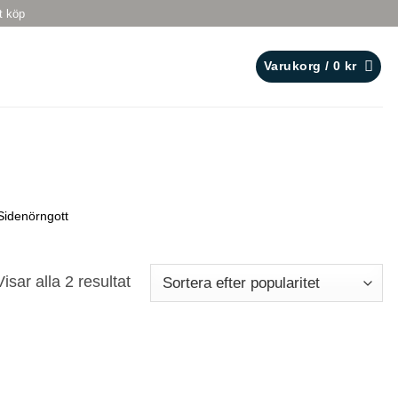
t köp
Varukorg /
0
kr
Sidenörngott
Sortera
Visar alla 2 resultat
efter
popularitet