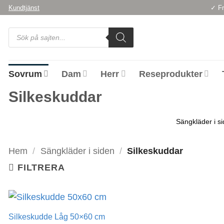
Skip
Kundtjänst
✓ Fr
to
Products
content
search
Sovrum
Dam
Herr
Reseprodukter
Silkeskuddar
Sängkläder i s
Hem
/
Sängkläder i siden
/
Silkeskuddar
FILTRERA
Silkeskudde Låg 50×60 cm