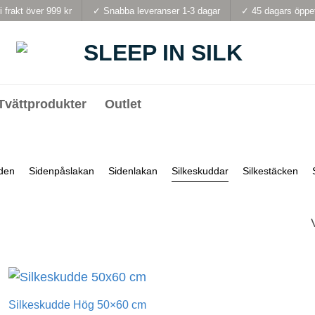
i frakt över 999 kr
✓ Snabba leveranser 1-3 dagar
✓ 45 dagars öppe
Tvättprodukter
Outlet
iden
Sidenpåslakan
Sidenlakan
Silkeskuddar
Silkestäcken
Silkeskudde Hög 50×60 cm