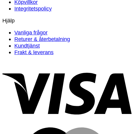
Köpvillkor
Integritetspolicy
Hjälp
Vanliga frågor
Returer & återbetalning
Kundtjänst
Frakt & leverans
V