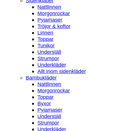
Sidenkläder
Nattlinnen
Morgonrockar
Pyjamaser
Tröjor & koftor
Linnen
Toppar
Tunikor
Underställ
Strumpor
Underkläder
Allt inom sidenkläder
Bambukläder
Nattlinnen
Morgonrockar
Toppar
Byxor
Pyjamaser
Underställ
Strumpor
Underkläder