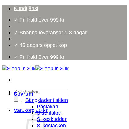
Skip
Kundtjänst
to
✓ Fri frakt över 999 kr
content
✓ Snabba leveranser 1-3 dagar
✓ 45 dagars öppet köp
✓ Fri frakt över 999 kr
Products
Sovrum
search
Sängkläder i siden
Påslakan
Varukorg /
0
kr
Sidenlakan
Silkeskuddar
Silkestäcken