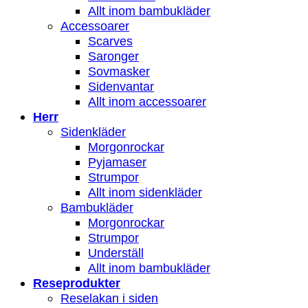
Allt inom bambukläder
Accessoarer
Scarves
Saronger
Sovmasker
Sidenvantar
Allt inom accessoarer
Herr
Sidenkläder
Morgonrockar
Pyjamaser
Strumpor
Allt inom sidenkläder
Bambukläder
Morgonrockar
Strumpor
Underställ
Allt inom bambukläder
Reseprodukter
Reselakan i siden