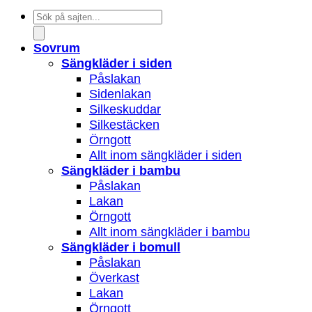
Products
search
Sovrum
Sängkläder i siden
Påslakan
Sidenlakan
Silkeskuddar
Silkestäcken
Örngott
Allt inom sängkläder i siden
Sängkläder i bambu
Påslakan
Lakan
Örngott
Allt inom sängkläder i bambu
Sängkläder i bomull
Påslakan
Överkast
Lakan
Örngott