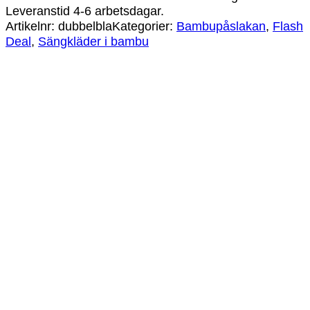
Leveranstid 4-6 arbetsdagar.
Artikelnr:
dubbelbla
Kategorier:
Bambupåslakan
,
Flash
Deal
,
Sängkläder i bambu
Bamburino – Bambupåslakanset Enkel –
Ljusrosa
849
kr
Bamburino – Bambupåslakanset Enkel – Vit
849
kr
Bamburino – Bambupåslakanset Enkel – Gul