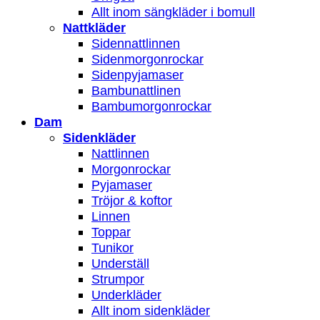
Allt inom sängkläder i bomull
Nattkläder
Sidennattlinnen
Sidenmorgonrockar
Sidenpyjamaser
Bambunattlinen
Bambumorgonrockar
Dam
Sidenkläder
Nattlinnen
Morgonrockar
Pyjamaser
Tröjor & koftor
Linnen
Toppar
Tunikor
Underställ
Strumpor
Underkläder
Allt inom sidenkläder