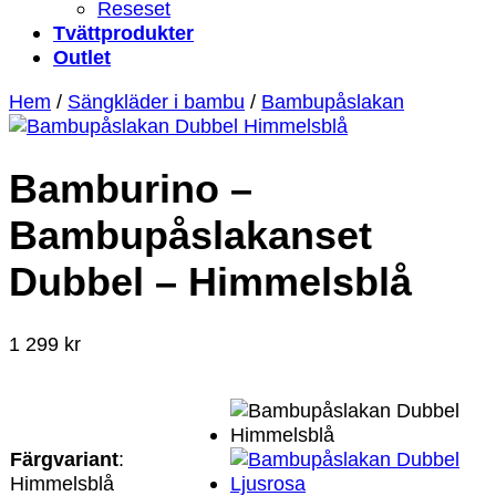
Reseset
Tvättprodukter
Outlet
Hem
/
Sängkläder i bambu
/
Bambupåslakan
Bamburino –
Bambupåslakanset
Dubbel – Himmelsblå
1 299
kr
Färgvariant
:
Himmelsblå