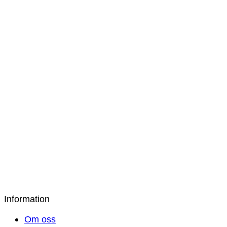
849
kr
Bamburino – Bambupåslakanset Dubbel –
Ljusrosa
1 299
kr
Bamburino – Påslakanset Bambu/Bomull –
Vit
849
kr
Bamburino – Bambupåslakanset Dubbel – Vit
1 299
kr
Information
Om oss