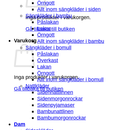
Örngott
Allt inom sängkläder i siden
Sängkläder i bambu
Inga produkter i varukorgen.
Påslakan
Lakan
Gå tillbaka till butiken
Örngott
Varukorg
Allt inom sängkläder i bambu
Sängkläder i bomull
Påslakan
Överkast
Lakan
Örngott
Inga produkter i varukorgen.
Allt inom sängkläder i bomull
Nattkläder
Gå tillbaka till butiken
Sidennattlinnen
Sidenmorgonrockar
Sidenpyjamaser
Bambunattlinen
Bambumorgonrockar
Dam