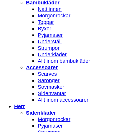
Bambukläder
Nattlinnen
Morgonrockar
Toppar
Byxor
Pyjamaser
Underställ
Strumpor
Underkläder
Allt inom bambukläder
Accessoarer
Scarves
Saronger
Sovmasker
Sidenvantar
Allt inom accessoarer
Herr
Sidenkläder
Morgonrockar
Pyjamaser