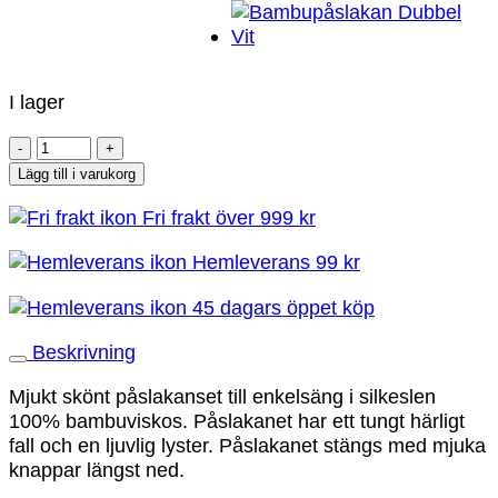
I lager
Bamburino
-
Lägg till i varukorg
Bambupåslakanset
Fri frakt över 999 kr
Dubbel
-
Hemleverans 99 kr
Himmelsblå
mängd
45 dagars öppet köp
Beskrivning
Mjukt skönt påslakanset till enkelsäng i silkeslen
100% bambuviskos. Påslakanet har ett tungt härligt
fall och en ljuvlig lyster. Påslakanet stängs med mjuka
knappar längst ned.