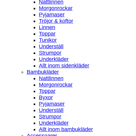
Nattlinnen
Morgonrockar
Pyjamaser
Tröjor & koftor
Linnen
Toppar
Tunikor
Underställ
Strumpor
Underkläder
Allt inom sidenkläder
Bambukläder
Nattlinnen
Morgonrockar
Toppar
Byxor
Pyjamaser
Underställ
Strumpor
Underkläder
Allt inom bambukläder
Accessoarer