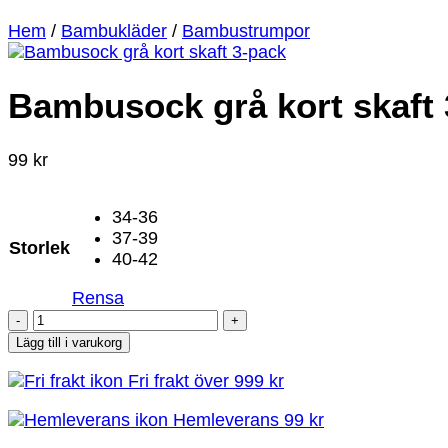
Hem
/
Bambukläder
/
Bambustrumpor
Bambusock grå kort skaft 
99
kr
34-36
37-39
Storlek
40-42
Rensa
Bambusock
grå
Lägg till i varukorg
kort
Fri frakt över 999 kr
skaft
3-
Hemleverans 99 kr
pack
mängd