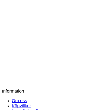
Bambusock bambuviskos svart kort skaft 3-p
99
kr
Bambustrumpa rosa/lila
49
kr
Bambusock av bambuviskos vit kort skaft 3-
99
kr
Bambusock av bambuviskos sand mönster
49
kr
Information
Om oss
Köpvillkor