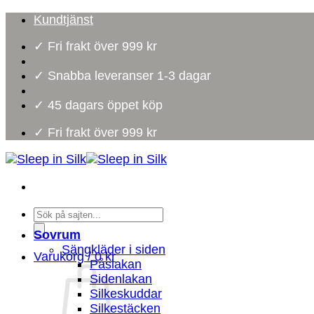
Skip
Kundtjänst
to
✓ Fri frakt över 999 kr
content
✓ Snabba leveranser 1-3 dagar
✓ 45 dagars öppet köp
✓ Fri frakt över 999 kr
Products
search
Sovrum
Sängkläder i siden
Varukorg /
0
kr
Påslakan
Sidenlakan
Silkeskuddar
Silkestäcken