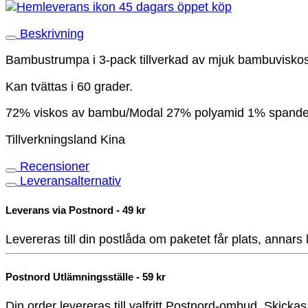
45 dagars öppet köp
Beskrivning
Bambustrumpa i 3-pack tillverkad av mjuk bambuviskos.
Kan tvättas i 60 grader.
72% viskos av bambu/Modal 27% polyamid 1% spandex.
Tillverkningsland Kina
Recensioner
Leveransalternativ
Leverans via Postnord - 49 kr
Levereras till din postlåda om paketet får plats, annars
Postnord Utlämningsställe - 59 kr
Din order levereras till valfritt Postnord-ombud. Skicka