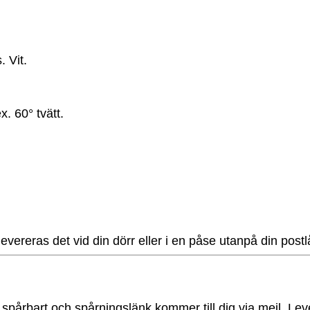
 Vit.
 60° tvätt.
 levereras det vid din dörr eller i en påse utanpå din pos
s spårbart och spårningslänk kommer till dig via mejl. Le