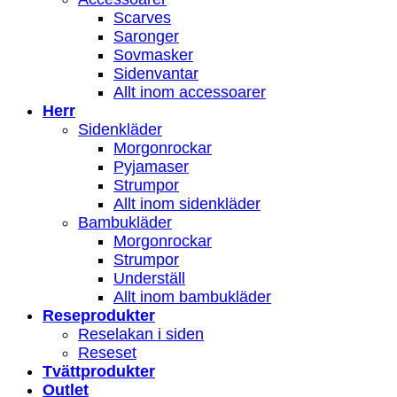
Scarves
Saronger
Sovmasker
Sidenvantar
Allt inom accessoarer
Herr
Sidenkläder
Morgonrockar
Pyjamaser
Strumpor
Allt inom sidenkläder
Bambukläder
Morgonrockar
Strumpor
Underställ
Allt inom bambukläder
Reseprodukter
Reselakan i siden
Reseset
Tvättprodukter
Outlet