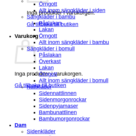
Örngott
Allt inom sängkläder i siden
Inga produkter i varukorgen.
Sängkläder i bambu
Påslakan
Gå tillbaka till butiken
Lakan
Örngott
Varukorg
Allt inom sängkläder i bambu
Sängkläder i bomull
Påslakan
Överkast
Lakan
Inga produkter i varukorgen.
Örngott
Allt inom sängkläder i bomull
Gå tillbaka till butiken
Nattkläder
Sidennattlinnen
Sidenmorgonrockar
Sidenpyjamaser
Bambunattlinen
Bambumorgonrockar
Dam
Sidenkläder