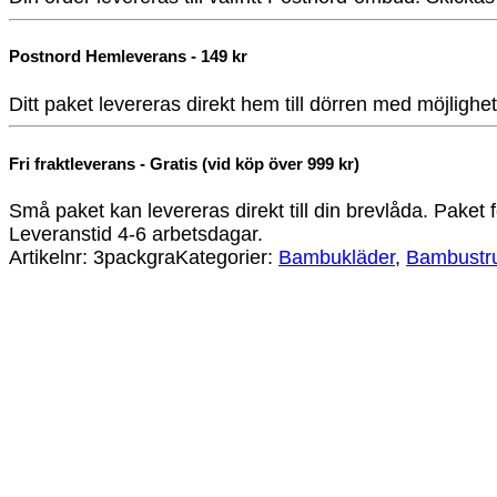
Postnord Hemleverans - 149 kr
Ditt paket levereras direkt hem till dörren med möjlighe
Fri fraktleverans - Gratis (vid köp över 999 kr)
Små paket kan levereras direkt till din brevlåda. Paket f
Leveranstid 4-6 arbetsdagar.
Artikelnr:
3packgra
Kategorier:
Bambukläder
,
Bambustr
Bambustrumpa grå med lila prickar
49
kr