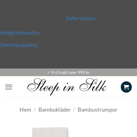
Spara preferenser
Information
Integritetspolicy
Sekretesspolicy
Skip
✓ Fri frakt över 999 kr
to
content
Hem
/
Bambukläder
/
Bambustrumpor