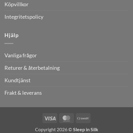
Köpvillkor
Integritetspolicy
Hjälp
Vanliga frågor
Returer & återbetalning
Kundtjänst
Frakt & leverans
Visa
MasterCard
Swish
(SE)
Copyright 2026 ©
Sleep in Silk