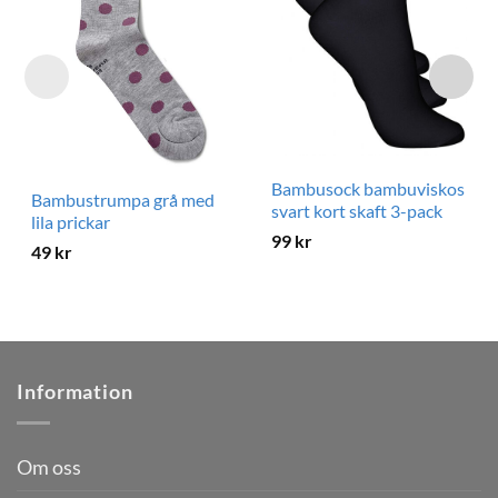
Bambusock bambuviskos
Bambustrumpa grå med
svart kort skaft 3-pack
lila prickar
99
kr
49
kr
Information
Om oss