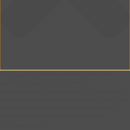
För att ge en bra upplevelse använder vi teknik som
cookies för att lagra och/eller komma åt
enhetsinformation. När du samtycker till dessa tekniker
kan vi behandla data som surfbeteende eller unika ID:n på
denna webbplats. Om du inte samtycker eller om du
återkallar ditt samtycke kan detta påverka vissa
funktioner negativt.