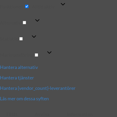
Funktionell
Funktionell
Alltid aktiv
Alternativ
Alternativ
Statistik
Statistik
Marknadsföring
Marknadsföring
Hantera alternativ
Hantera tjänster
Hantera {vendor_count}-leverantörer
Läs mer om dessa syften
Tillåt
Avvisa
Information