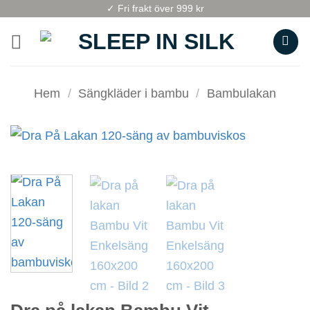
Skip
✓ Fri frakt över 999 kr
to
content
Hem
/
Sängkläder i bambu
/
Bambulakan