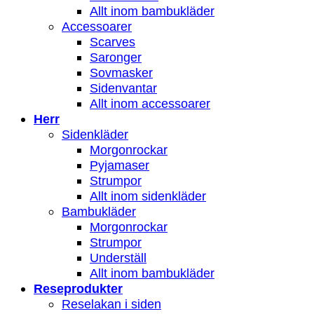
Allt inom bambukläder
Accessoarer
Scarves
Saronger
Sovmasker
Sidenvantar
Allt inom accessoarer
Herr
Sidenkläder
Morgonrockar
Pyjamaser
Strumpor
Allt inom sidenkläder
Bambukläder
Morgonrockar
Strumpor
Underställ
Allt inom bambukläder
Reseprodukter
Reselakan i siden