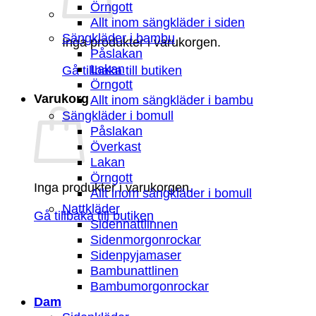
Örngott
Allt inom sängkläder i siden
Sängkläder i bambu
Inga produkter i varukorgen.
Påslakan
Lakan
Gå tillbaka till butiken
Örngott
Varukorg
Allt inom sängkläder i bambu
Sängkläder i bomull
Påslakan
Överkast
Lakan
Örngott
Inga produkter i varukorgen.
Allt inom sängkläder i bomull
Nattkläder
Gå tillbaka till butiken
Sidennattlinnen
Sidenmorgonrockar
Sidenpyjamaser
Bambunattlinen
Bambumorgonrockar
Dam