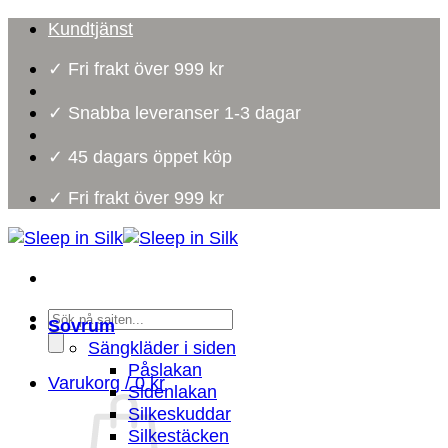
Skip
Kundtjänst
to
✓ Fri frakt över 999 kr
content
✓ Snabba leveranser 1-3 dagar
✓ 45 dagars öppet köp
✓ Fri frakt över 999 kr
Products
Sovrum
search
Sängkläder i siden
Påslakan
Varukorg /
0
kr
Sidenlakan
Silkeskuddar
Silkestäcken