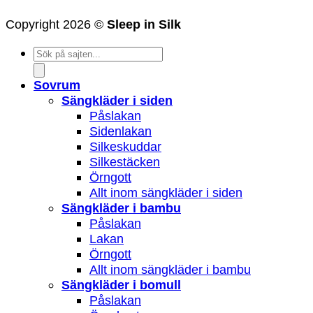
Copyright 2026 ©
Sleep in Silk
Products
search
Sovrum
Sängkläder i siden
Påslakan
Sidenlakan
Silkeskuddar
Silkestäcken
Örngott
Allt inom sängkläder i siden
Sängkläder i bambu
Påslakan
Lakan
Örngott
Allt inom sängkläder i bambu
Sängkläder i bomull
Påslakan