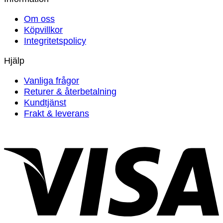
priset
priset
Om oss
var:
är:
Köpvillkor
299 kr.
199 kr.
Integritetspolicy
Hjälp
Vanliga frågor
Returer & återbetalning
Kundtjänst
Frakt & leverans
V