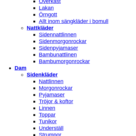
Överkast
Lakan
Örngott
Allt inom sängkläder i bomull
Nattkläder
Sidennattlinnen
Sidenmorgonrockar
Sidenpyjamaser
Bambunattlinen
Bambumorgonrockar
Dam
Sidenkläder
Nattlinnen
Morgonrockar
Pyjamaser
Tröjor & koftor
Linnen
Toppar
Tunikor
Underställ
Strumpor