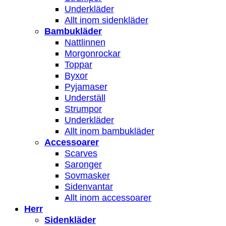
Underkläder
Allt inom sidenkläder
Bambukläder
Nattlinnen
Morgonrockar
Toppar
Byxor
Pyjamaser
Underställ
Strumpor
Underkläder
Allt inom bambukläder
Accessoarer
Scarves
Saronger
Sovmasker
Sidenvantar
Allt inom accessoarer
Herr
Sidenkläder