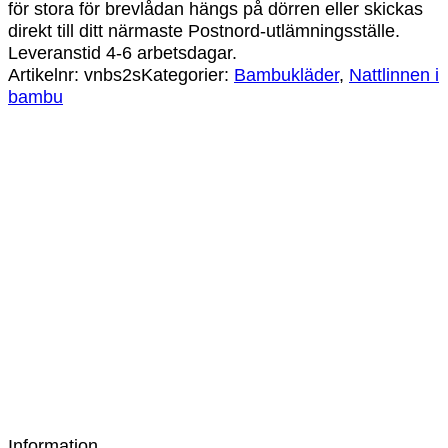
för stora för brevlådan hängs på dörren eller skickas
direkt till ditt närmaste Postnord-utlämningsställe.
Leveranstid 4-6 arbetsdagar.
Artikelnr:
vnbs2s
Kategorier:
Bambukläder
,
Nattlinnen i
bambu
-34%
Big-T bambuviskos Tiger
Det
Det
295
kr
195
kr
ursprungliga
nuvarande
-33%
priset
priset
var:
är:
Nattlinne bambu med spets lila
295 kr.
195 kr.
Det
Det
299
kr
199
kr
ursprungliga
nuvarande
Information