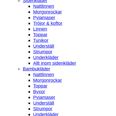
Sidenkläder
Nattlinnen
Morgonrockar
Pyjamaser
Tröjor & koftor
Linnen
Toppar
Tunikor
Underställ
Strumpor
Underkläder
Allt inom sidenkläder
Bambukläder
Nattlinnen
Morgonrockar
Toppar
Byxor
Pyjamaser
Underställ
Strumpor
Underkläder