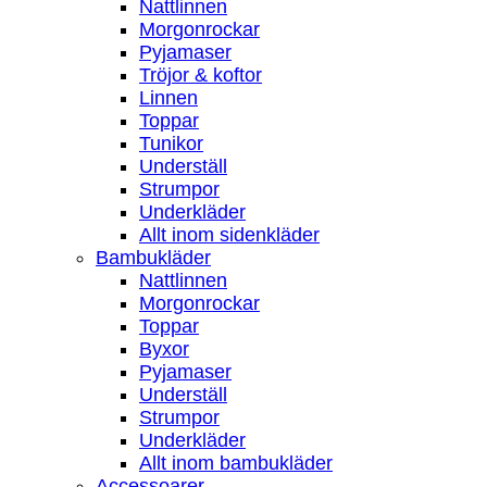
Nattlinnen
Morgonrockar
Pyjamaser
Tröjor & koftor
Linnen
Toppar
Tunikor
Underställ
Strumpor
Underkläder
Allt inom sidenkläder
Bambukläder
Nattlinnen
Morgonrockar
Toppar
Byxor
Pyjamaser
Underställ
Strumpor
Underkläder
Allt inom bambukläder
Accessoarer