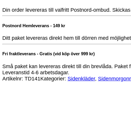
Din order levereras till valfritt Postnord-ombud. Skicka
Postnord Hemleverans - 149 kr
Ditt paket levereras direkt hem till dörren med möjlighe
Fri fraktleverans - Gratis (vid köp över 999 kr)
Små paket kan levereras direkt till din brevlåda. Paket f
Leveranstid 4-6 arbetsdagar.
Artikelnr:
TD141
Kategorier:
Sidenkläder
,
Sidenmorgonr
Victoria Sidenmorgonrock Satin Dam – Marin
1 895
kr