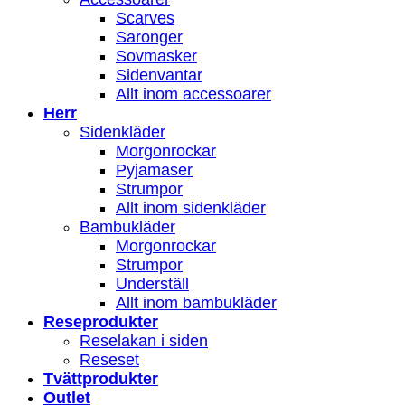
Scarves
Saronger
Sovmasker
Sidenvantar
Allt inom accessoarer
Herr
Sidenkläder
Morgonrockar
Pyjamaser
Strumpor
Allt inom sidenkläder
Bambukläder
Morgonrockar
Strumpor
Underställ
Allt inom bambukläder
Reseprodukter
Reselakan i siden
Reseset
Tvättprodukter
Outlet