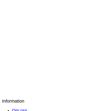
Victoria Morgonrock Satin – Champagne
1 895
kr
Victoria Set Linne & Shorts Satin – Champa
1 195
kr
Victoria Sidenmorgonrock Satin Dam – Kasta
1 895
kr
Victoria Sidenmorgonrock Satin Dam – Himm
1 895
kr
Information
Om oss