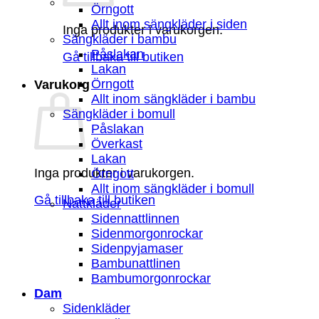
Örngott
Allt inom sängkläder i siden
Inga produkter i varukorgen.
Sängkläder i bambu
Påslakan
Gå tillbaka till butiken
Lakan
Örngott
Varukorg
Allt inom sängkläder i bambu
Sängkläder i bomull
Påslakan
Överkast
Lakan
Inga produkter i varukorgen.
Örngott
Allt inom sängkläder i bomull
Gå tillbaka till butiken
Nattkläder
Sidennattlinnen
Sidenmorgonrockar
Sidenpyjamaser
Bambunattlinen
Bambumorgonrockar
Dam
Sidenkläder