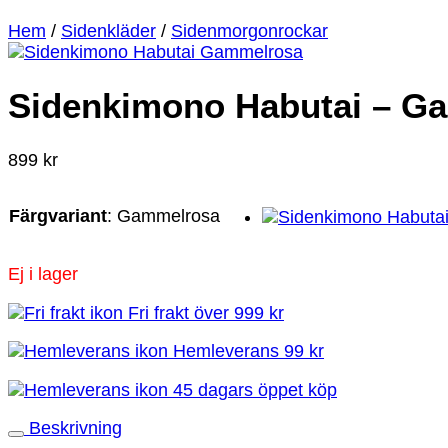
Hem
/
Sidenkläder
/
Sidenmorgonrockar
Sidenkimono Habutai – G
899
kr
Färgvariant
:
Gammelrosa
Ej i lager
Fri frakt över 999 kr
Hemleverans 99 kr
45 dagars öppet köp
Beskrivning