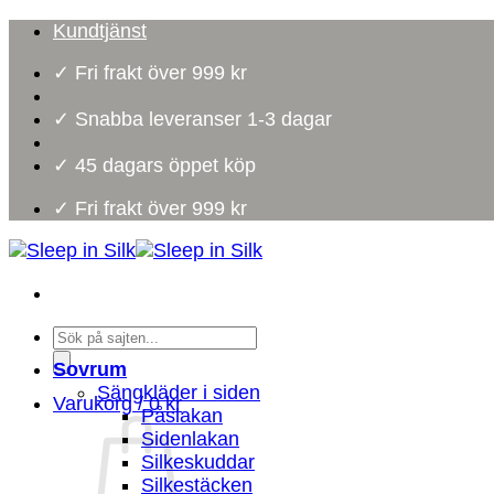
Skip
Kundtjänst
to
✓ Fri frakt över 999 kr
content
✓ Snabba leveranser 1-3 dagar
✓ 45 dagars öppet köp
✓ Fri frakt över 999 kr
Products
search
Sovrum
Sängkläder i siden
Varukorg /
0
kr
Påslakan
Sidenlakan
Silkeskuddar
Silkestäcken