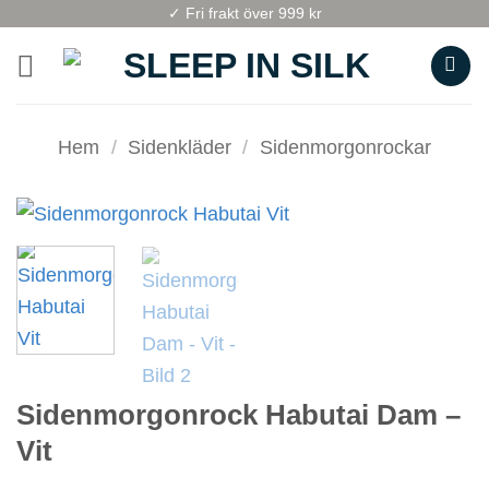
Skip
✓ Fri frakt över 999 kr
to
content
Hem
/
Sidenkläder
/
Sidenmorgonrockar
Sidenmorgonrock Habutai Dam –
Vit