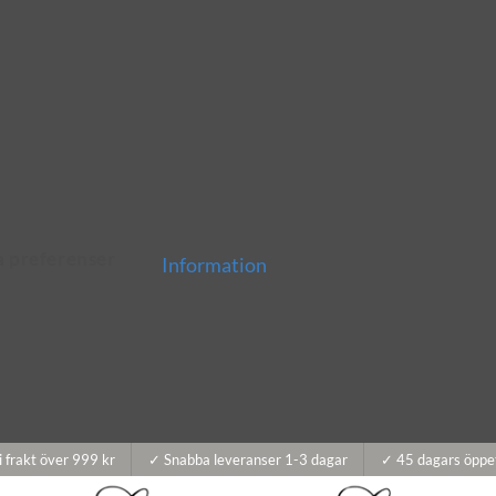
a preferenser
Information
i frakt över 999 kr
✓ Snabba leveranser 1-3 dagar
✓ 45 dagars öppe