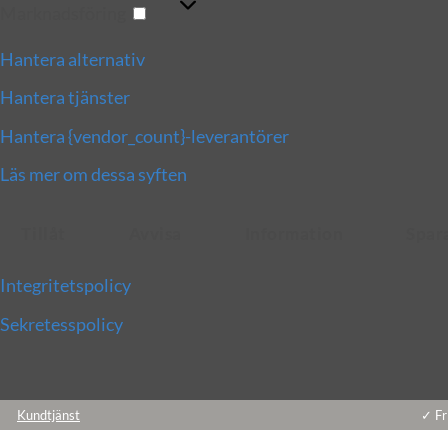
Marknadsföring
Hantera alternativ
Hantera tjänster
Hantera {vendor_count}-leverantörer
Läs mer om dessa syften
Tillåt
Avvisa
Information
Spar
Integritetspolicy
Sekretesspolicy
Skip
Kundtjänst
✓ Fr
to