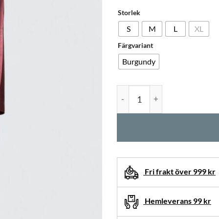
Storlek
S
M
L
XL
Färgvariant
Burgundy
Sidenmorgonrock Kort Satin
Fri frakt över 999 kr
Hemleverans 99 kr