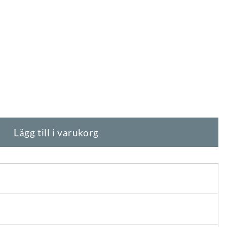
 Dam - Burgundy mängd
Lägg till i varukorg