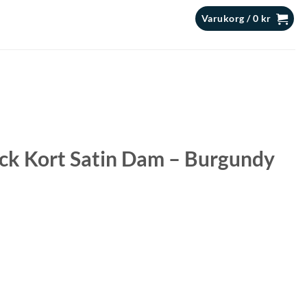
Varukorg /
0
kr
k Kort Satin Dam – Burgundy