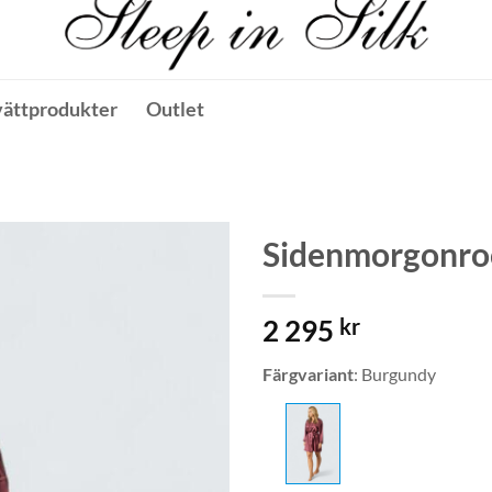
vättprodukter
Outlet
Sidenmorgonroc
2 295
kr
Färgvariant
:
Burgundy