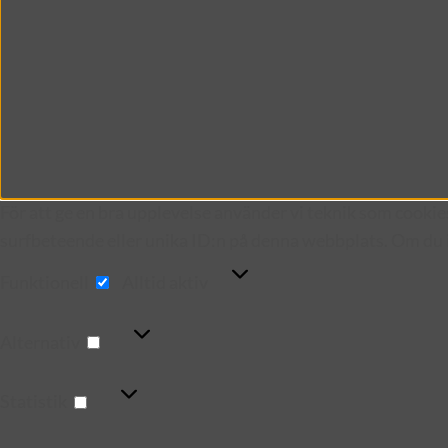
För att ge en bra upplevelse använder vi teknik som cookie
surfbeteende eller unika ID:n på denna webbplats. Om du i
Funktionell
Funktionell
Alltid aktiv
Alternativ
Alternativ
Statistik
Statistik
Marknadsföring