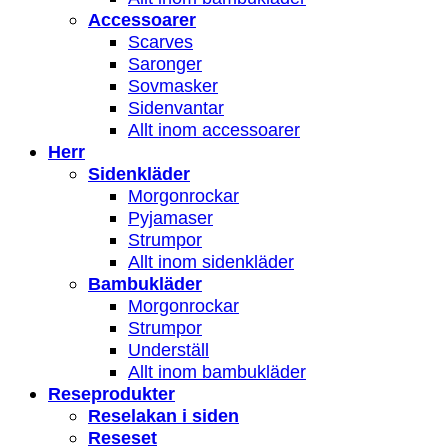
Accessoarer
Scarves
Saronger
Sovmasker
Sidenvantar
Allt inom accessoarer
Herr
Sidenkläder
Morgonrockar
Pyjamaser
Strumpor
Allt inom sidenkläder
Bambukläder
Morgonrockar
Strumpor
Underställ
Allt inom bambukläder
Reseprodukter
Reselakan i siden
Reseset