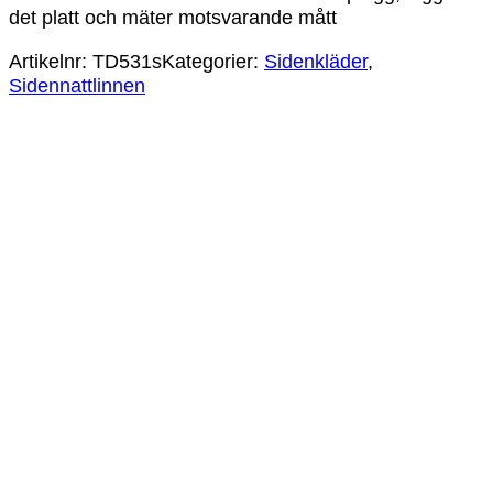
det platt och mäter motsvarande mått
Artikelnr:
TD531s
Kategorier:
Sidenkläder
,
Sidennattlinnen
Victoria Sidennattlinne Satin – Champagne
795
kr
Sidentrikånattlinne Breda Axelband – Vit
795
kr
Victoria Sidennattlinne Kortärmad Satin –