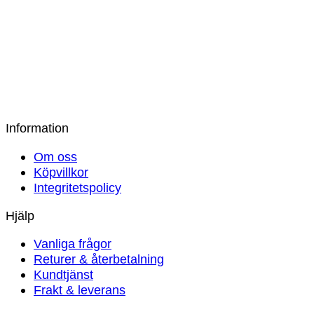
Champagne
795
kr
Victoria Sidennattlinne Satin – Kastanj
795
kr
Information
Om oss
Köpvillkor
Integritetspolicy
Hjälp
Vanliga frågor
Returer & återbetalning
Kundtjänst
Frakt & leverans