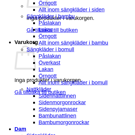
Örngott
Allt inom sängkläder i siden
Sängkläder i bambu
Inga produkter i varukorgen.
Påslakan
Lakan
Gå tillbaka till butiken
Örngott
Varukorg
Allt inom sängkläder i bambu
Sängkläder i bomull
Påslakan
Överkast
Lakan
Örngott
Inga produkter i varukorgen.
Allt inom sängkläder i bomull
Nattkläder
Gå tillbaka till butiken
Sidennattlinnen
Sidenmorgonrockar
Sidenpyjamaser
Bambunattlinen
Bambumorgonrockar
Dam