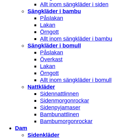
Allt inom sängkläder i siden
Sängkläder i bambu
Påslakan
Lakan
Örngott
Allt inom sängkläder i bambu
Sängkläder i bomull
Påslakan
Överkast
Lakan
Örngott
Allt inom sängkläder i bomull
Nattkläder
Sidennattlinnen
Sidenmorgonrockar
Sidenpyjamaser
Bambunattlinen
Bambumorgonrockar
Dam
Sidenkläder