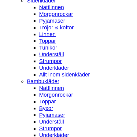
Sidenkläder
Nattlinnen
Morgonrockar
Pyjamaser
Tröjor & koftor
Linnen
Toppar
Tunikor
Underställ
Strumpor
Underkläder
Allt inom sidenkläder
Bambukläder
Nattlinnen
Morgonrockar
Toppar
Byxor
Pyjamaser
Underställ
Strumpor
Underkläder