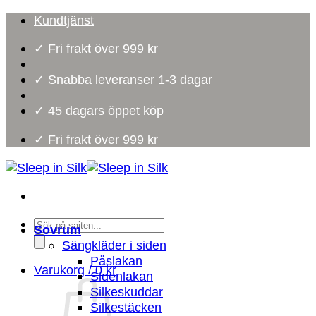
Skip
Kundtjänst
to
✓ Fri frakt över 999 kr
content
✓ Snabba leveranser 1-3 dagar
✓ 45 dagars öppet köp
✓ Fri frakt över 999 kr
Products
Sovrum
search
Sängkläder i siden
Påslakan
Varukorg /
0
kr
Sidenlakan
Silkeskuddar
Silkestäcken