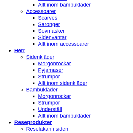
Allt inom bambukläder
Accessoarer
Scarves
Saronger
Sovmasker
Sidenvantar
Allt inom accessoarer
Herr
Sidenkläder
Morgonrockar
Pyjamaser
Strumpor
Allt inom sidenkläder
Bambukläder
Morgonrockar
Strumpor
Underställ
Allt inom bambukläder
Reseprodukter
Reselakan i siden