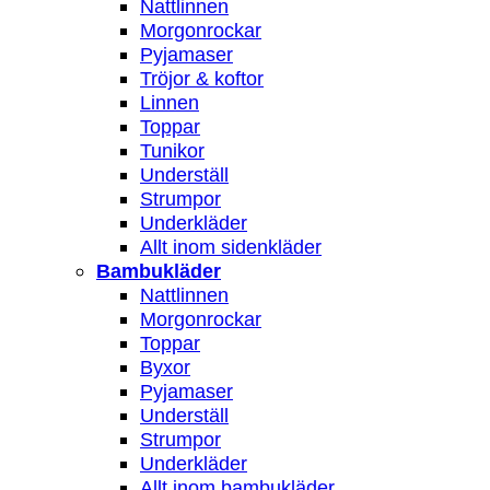
Nattlinnen
Morgonrockar
Pyjamaser
Tröjor & koftor
Linnen
Toppar
Tunikor
Underställ
Strumpor
Underkläder
Allt inom sidenkläder
Bambukläder
Nattlinnen
Morgonrockar
Toppar
Byxor
Pyjamaser
Underställ
Strumpor
Underkläder
Allt inom bambukläder