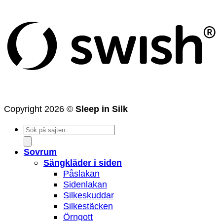
(
Copyright 2026 ©
Sleep in Silk
Products
search
Sovrum
Sängkläder i siden
Påslakan
Sidenlakan
Silkeskuddar
Silkestäcken
Örngott