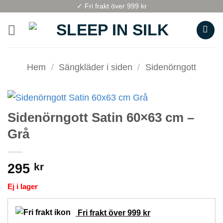
Skip
✓ Fri frakt över 999 kr
to
content
Hem
/
Sängkläder i siden
/
Sidenörngott
Sidenörngott Satin 60×63 cm –
Grå
295
kr
Ej i lager
Fri frakt över 999 kr