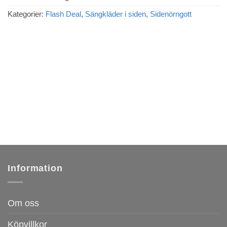
Kategorier:
Flash Deal
,
Sängkläder i siden
,
Sidenörngott
Sidenörngott Habutai
Sidenörngott Satin 60×63
50×60 cm – Ljusgrå
cm – Ljuslila
295
kr
295
kr
Information
Om oss
Köpvillkor