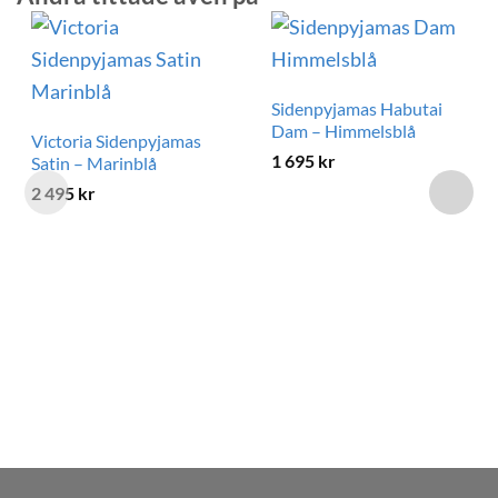
Sidenpyjamas Habutai
Dam – Himmelsblå
Victoria Sidenpyjamas
1 695
kr
Satin – Marinblå
2 495
kr