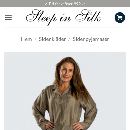
Skip
✓ Fri frakt över 999 kr
to
content
Hem
/
Sidenkläder
/
Sidenpyjamaser