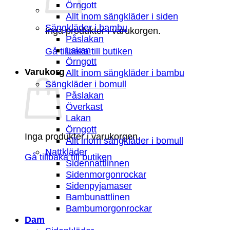
Örngott
Allt inom sängkläder i siden
Sängkläder i bambu
Inga produkter i varukorgen.
Påslakan
Lakan
Gå tillbaka till butiken
Örngott
Varukorg
Allt inom sängkläder i bambu
Sängkläder i bomull
Påslakan
Överkast
Lakan
Örngott
Inga produkter i varukorgen.
Allt inom sängkläder i bomull
Nattkläder
Gå tillbaka till butiken
Sidennattlinnen
Sidenmorgonrockar
Sidenpyjamaser
Bambunattlinen
Bambumorgonrockar
Dam