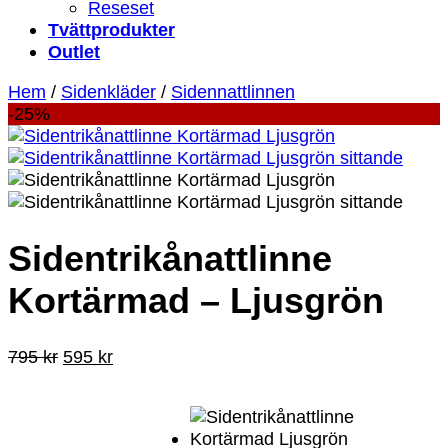
Reseset
Tvättprodukter
Outlet
Hem
/
Sidenkläder
/
Sidennattlinnen
-25%
Sidentrikånattlinne
Kortärmad – Ljusgrön
Det
Det
795
kr
595
kr
ursprungliga
nuvarande
priset
priset
var:
är:
795 kr.
595 kr.