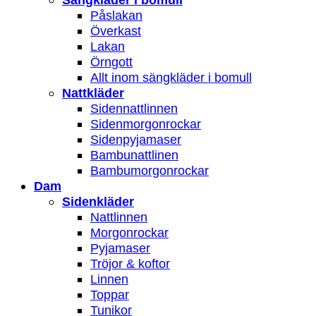
Påslakan
Överkast
Lakan
Örngott
Allt inom sängkläder i bomull
Nattkläder
Sidennattlinnen
Sidenmorgonrockar
Sidenpyjamaser
Bambunattlinen
Bambumorgonrockar
Dam
Sidenkläder
Nattlinnen
Morgonrockar
Pyjamaser
Tröjor & koftor
Linnen
Toppar
Tunikor