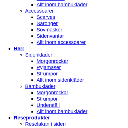
Allt inom bambukläder
Accessoarer
Scarves
Saronger
Sovmasker
Sidenvantar
Allt inom accessoarer
Herr
Sidenkläder
Morgonrockar
Pyjamaser
Strumpor
Allt inom sidenkläder
Bambukläder
Morgonrockar
Strumpor
Underställ
Allt inom bambukläder
Reseprodukter
Reselakan i siden