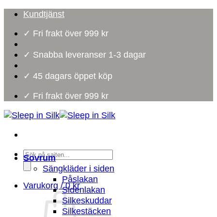
Skip
Kundtjänst
to
✓ Fri frakt över 999 kr
content
✓ Snabba leveranser 1-3 dagar
✓ 45 dagars öppet köp
✓ Fri frakt över 999 kr
Products
Sovrum
search
Sängkläder i siden
Påslakan
Varukorg /
0
kr
Sidenlakan
Silkeskuddar
Silkestäcken