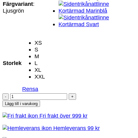
Färgvariant
:
Ljusgrön
XS
S
M
Storlek
L
XL
XXL
Rensa
Sidentrikånattlinne
Kortärmad
Lägg till i varukorg
-
Fri frakt över 999 kr
Ljusgrön
mängd
Hemleverans 99 kr