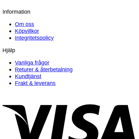
795
kr
Information
Om oss
Köpvillkor
Integritetspolicy
Hjälp
Vanliga frågor
Returer & återbetalning
Kundtjänst
Frakt & leverans
V