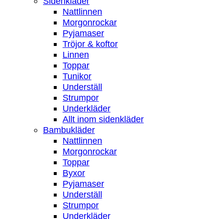
Sidenkläder
Nattlinnen
Morgonrockar
Pyjamaser
Tröjor & koftor
Linnen
Toppar
Tunikor
Underställ
Strumpor
Underkläder
Allt inom sidenkläder
Bambukläder
Nattlinnen
Morgonrockar
Toppar
Byxor
Pyjamaser
Underställ
Strumpor
Underkläder