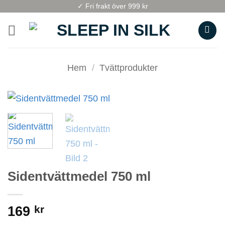
Skip
✓ Fri frakt över 999 kr
to
content
Hem
/
Tvättprodukter
Sidentvättmedel 750 ml
169
kr