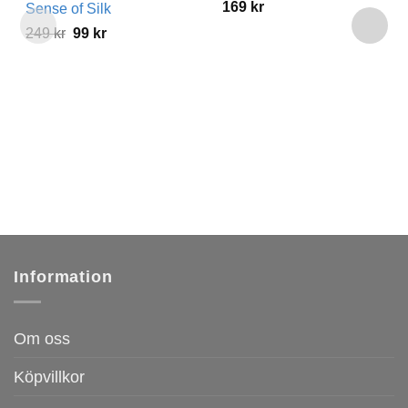
169
kr
Sense of Silk
Det
Det
249
kr
99
kr
ursprungliga
nuvarande
priset
priset
var:
är:
249 kr.
99 kr.
Information
Om oss
Köpvillkor