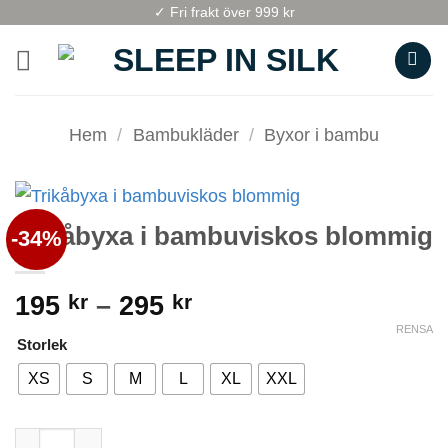
Skip
✓ Fri frakt över 999 kr
to
content
Hem
/
Bambukläder
/
Byxor i bambu
Trikåbyxa i bambuviskos blommig
-34%
Prisintervall:
195
kr
–
295
kr
195 kr
RENSA
Storlek
till
XS
S
M
L
XL
XXL
295 kr
Trikåbyxa i bambuviskos blommig mängd