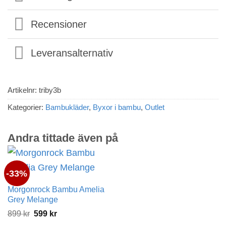
Recensioner
Leveransalternativ
Artikelnr:
triby3b
Kategorier:
Bambukläder
,
Byxor i bambu
,
Outlet
Andra tittade även på
-33%
Morgonrock Bambu Amelia
Grey Melange
Det
Det
899
kr
599
kr
ursprungliga
nuvarande