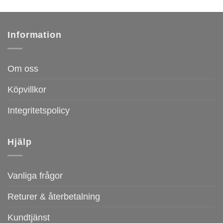
priset
priset
var:
är:
899 kr.
599 kr.
Information
Om oss
Köpvillkor
Integritetspolicy
Hjälp
Vanliga frågor
Returer & återbetalning
Kundtjänst