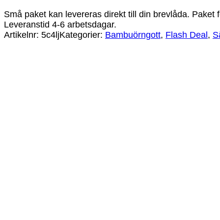
Små paket kan levereras direkt till din brevlåda. Paket f
Leveranstid 4-6 arbetsdagar.
Artikelnr:
5c4lj
Kategorier:
Bambuörngott
,
Flash Deal
,
S
Bamburino – Bambuörngott 50×60 – Vit
149
kr
Bamburino – Bambuörngott 50×60 – Ljusgrå
149
kr
Bamburino – Örngott Bambu/Bomull Oliv 50
149
kr