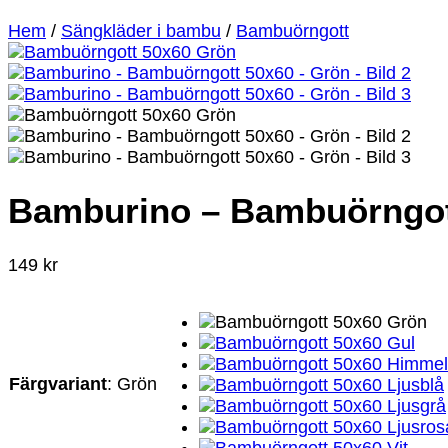
Hem
/
Sängkläder i bambu
/
Bambuörngott
Bamburino – Bambuörngot
149
kr
Färgvariant
:
Grön