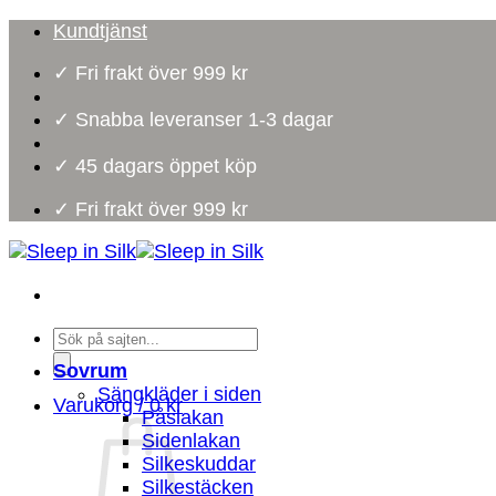
Skip
Kundtjänst
to
✓ Fri frakt över 999 kr
content
✓ Snabba leveranser 1-3 dagar
✓ 45 dagars öppet köp
✓ Fri frakt över 999 kr
Products
search
Sovrum
Sängkläder i siden
Varukorg /
0
kr
Påslakan
Sidenlakan
Silkeskuddar
Silkestäcken