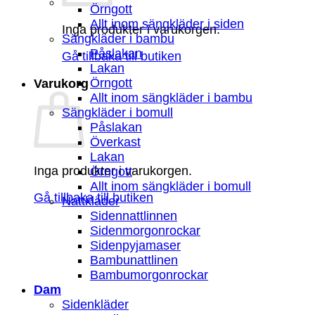
Örngott
Allt inom sängkläder i siden
Inga produkter i varukorgen.
Sängkläder i bambu
Påslakan
Gå tillbaka till butiken
Lakan
Örngott
Varukorg
Allt inom sängkläder i bambu
Sängkläder i bomull
Påslakan
Överkast
Lakan
Inga produkter i varukorgen.
Örngott
Allt inom sängkläder i bomull
Gå tillbaka till butiken
Nattkläder
Sidennattlinnen
Sidenmorgonrockar
Sidenpyjamaser
Bambunattlinen
Bambumorgonrockar
Dam
Sidenkläder