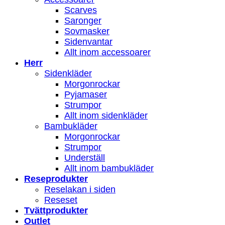
Scarves
Saronger
Sovmasker
Sidenvantar
Allt inom accessoarer
Herr
Sidenkläder
Morgonrockar
Pyjamaser
Strumpor
Allt inom sidenkläder
Bambukläder
Morgonrockar
Strumpor
Underställ
Allt inom bambukläder
Reseprodukter
Reselakan i siden
Reseset
Tvättprodukter
Outlet