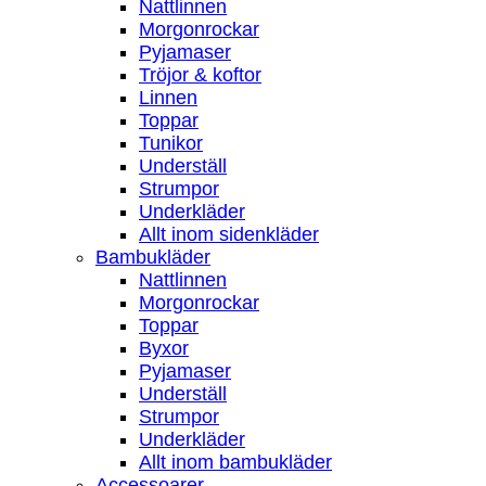
Nattlinnen
Morgonrockar
Pyjamaser
Tröjor & koftor
Linnen
Toppar
Tunikor
Underställ
Strumpor
Underkläder
Allt inom sidenkläder
Bambukläder
Nattlinnen
Morgonrockar
Toppar
Byxor
Pyjamaser
Underställ
Strumpor
Underkläder
Allt inom bambukläder
Accessoarer