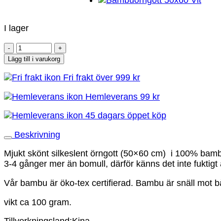
I lager
Bamburino
-
Lägg till i varukorg
Bambuörngott
Fri frakt över 999 kr
50x60
-
Hemleverans 99 kr
Grön
mängd
45 dagars öppet köp
Beskrivning
Mjukt skönt silkeslent örngott (50×60 cm) i 100% ba
3-4 gånger mer än bomull, därför känns det inte fukti
Vår bambu är öko-tex certifierad. Bambu är snäll mot 
vikt ca 100 gram.