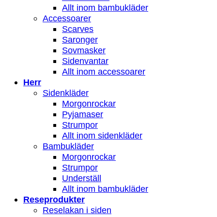
Allt inom bambukläder
Accessoarer
Scarves
Saronger
Sovmasker
Sidenvantar
Allt inom accessoarer
Herr
Sidenkläder
Morgonrockar
Pyjamaser
Strumpor
Allt inom sidenkläder
Bambukläder
Morgonrockar
Strumpor
Underställ
Allt inom bambukläder
Reseprodukter
Reselakan i siden