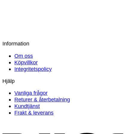
149
kr
Bamburino – Bambuörngott 50×60 – Gul
149
kr
Information
Om oss
Köpvillkor
Integritetspolicy
Hjälp
Vanliga frågor
Returer & återbetalning
Kundtjänst
Frakt & leverans
V