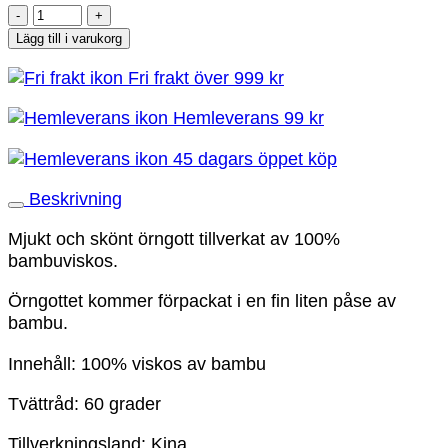
Bamburino
-
Lägg till i varukorg
Bambuörngott
Fri frakt över 999 kr
50x60
-
Hemleverans 99 kr
Himmelsblå
mängd
45 dagars öppet köp
Beskrivning
Mjukt och skönt örngott tillverkat av 100%
bambuviskos.
Örngottet kommer förpackat i en fin liten påse av
bambu.
Innehåll: 100% viskos av bambu
Tvättråd: 60 grader
Tillverkningsland: Kina