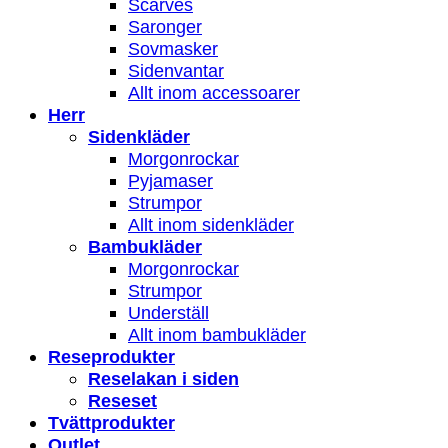
Scarves
Saronger
Sovmasker
Sidenvantar
Allt inom accessoarer
Herr
Sidenkläder
Morgonrockar
Pyjamaser
Strumpor
Allt inom sidenkläder
Bambukläder
Morgonrockar
Strumpor
Underställ
Allt inom bambukläder
Reseprodukter
Reselakan i siden
Reseset
Tvättprodukter
Outlet