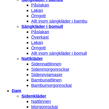
Påslakan
Lakan
Örngott
Allt inom sängkläder i bambu
Sängkläder i bomull
Påslakan
Överkast
Lakan
Örngott
Allt inom sängkläder i bomull
Nattkläder
Sidennattlinnen
Sidenmorgonrockar
Sidenpyjamaser
Bambunattlinen
Bambumorgonrockar
Dam
Sidenkläder
Nattlinnen
Morgonrockar