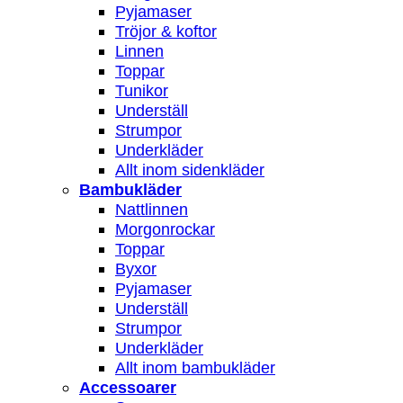
Pyjamaser
Tröjor & koftor
Linnen
Toppar
Tunikor
Underställ
Strumpor
Underkläder
Allt inom sidenkläder
Bambukläder
Nattlinnen
Morgonrockar
Toppar
Byxor
Pyjamaser
Underställ
Strumpor
Underkläder
Allt inom bambukläder
Accessoarer