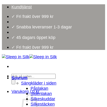
Skip
Kundtjänst
to
✓ Fri frakt över 999 kr
content
✓ Snabba leveranser 1-3 dagar
✓ 45 dagars öppet köp
✓ Fri frakt över 999 kr
Products
Sovrum
search
Sängkläder i siden
Påslakan
Varukorg /
0
kr
Sidenlakan
Silkeskuddar
Silkestäcken