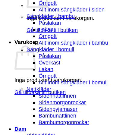
Örngott
Allt inom sängkläder i siden
Sängkläder i bambu
Inga produkter i varukorgen.
Påslakan
Lakan
Gå tillbaka till butiken
Örngott
Varukorg
Allt inom sängkläder i bambu
Sängkläder i bomull
Påslakan
Överkast
Lakan
Örngott
Inga produkter i varukorgen.
Allt inom sängkläder i bomull
Nattkläder
Gå tillbaka till butiken
Sidennattlinnen
Sidenmorgonrockar
Sidenpyjamaser
Bambunattlinen
Bambumorgonrockar
Dam