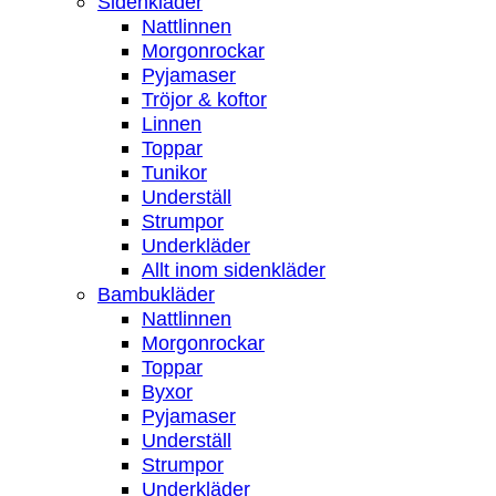
Sidenkläder
Nattlinnen
Morgonrockar
Pyjamaser
Tröjor & koftor
Linnen
Toppar
Tunikor
Underställ
Strumpor
Underkläder
Allt inom sidenkläder
Bambukläder
Nattlinnen
Morgonrockar
Toppar
Byxor
Pyjamaser
Underställ
Strumpor
Underkläder