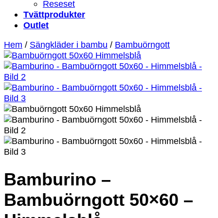
Reseset
Tvättprodukter
Outlet
Hem
/
Sängkläder i bambu
/
Bambuörngott
Bamburino –
Bambuörngott 50×60 –