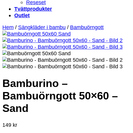
Reseset
Tvättprodukter
Outlet
Hem
/
Sängkläder i bambu
/
Bambuörngott
Bamburino –
Bambuörngott 50×60 –
Sand
149
kr