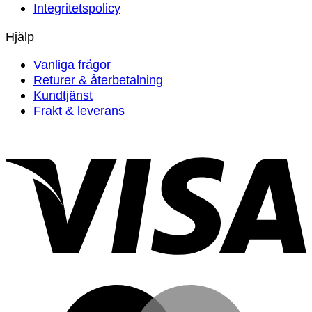
Integritetspolicy
Hjälp
Vanliga frågor
Returer & återbetalning
Kundtjänst
Frakt & leverans
V