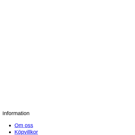
149
kr
Bamburino – Bambuörngott 50×60 – Ljusrosa
149
kr
Bamburino – Örngott Bambu/Bomull Naturvit
50×60
149
kr
Bamburino – Bambuörngott 50×60 – Gul
149
kr
Information
Om oss
Köpvillkor