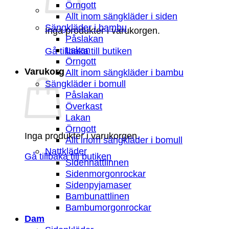
Örngott
Allt inom sängkläder i siden
Sängkläder i bambu
Inga produkter i varukorgen.
Påslakan
Lakan
Gå tillbaka till butiken
Örngott
Varukorg
Allt inom sängkläder i bambu
Sängkläder i bomull
Påslakan
Överkast
Lakan
Örngott
Inga produkter i varukorgen.
Allt inom sängkläder i bomull
Nattkläder
Gå tillbaka till butiken
Sidennattlinnen
Sidenmorgonrockar
Sidenpyjamaser
Bambunattlinen
Bambumorgonrockar
Dam