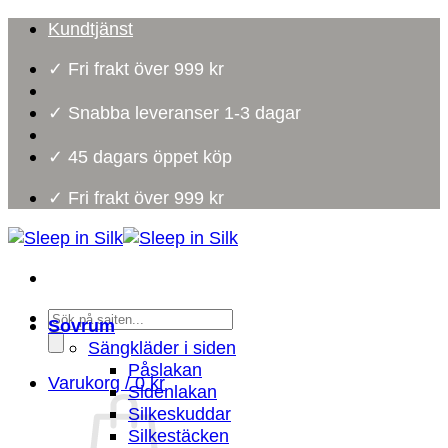
Skip
Kundtjänst
to
✓ Fri frakt över 999 kr
content
✓ Snabba leveranser 1-3 dagar
✓ 45 dagars öppet köp
✓ Fri frakt över 999 kr
Products
Sovrum
search
Sängkläder i siden
Påslakan
Varukorg /
0
kr
Sidenlakan
Silkeskuddar
Silkestäcken