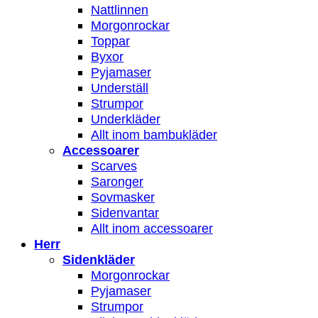
Nattlinnen
Morgonrockar
Toppar
Byxor
Pyjamaser
Underställ
Strumpor
Underkläder
Allt inom bambukläder
Accessoarer
Scarves
Saronger
Sovmasker
Sidenvantar
Allt inom accessoarer
Herr
Sidenkläder
Morgonrockar
Pyjamaser
Strumpor